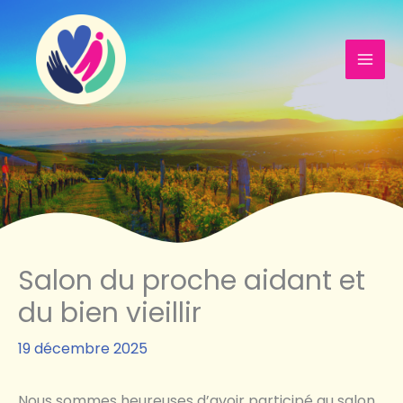
Aller
au
contenu
Mai
Men
Salon du proche aidant et
du bien vieillir
19 décembre 2025
Nous sommes heureuses d’avoir participé au salon